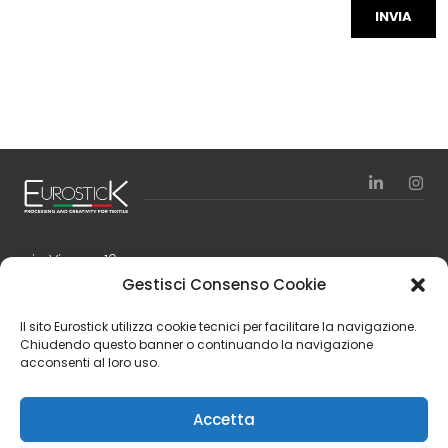
via Vienna, 10
24040 Zingonia – Verdellino (BG)
Gestisci Consenso Cookie
Italy
Il sito Eurostick utilizza cookie tecnici per facilitare la navigazione.
Tel. +39 035 4197111
Chiudendo questo banner o continuando la navigazione
Fax +39 035 4197150
acconsenti al loro uso.
Finanziamenti
Accetta