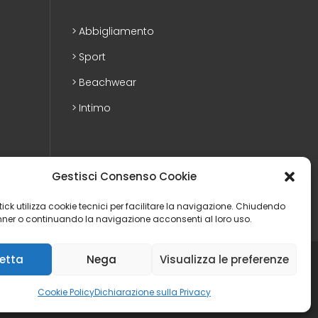
Abbigliamento
Sport
Beachwear
Intimo
Gestisci Consenso Cookie
ostick utilizza cookie tecnici per facilitare la navigazione. Chiudendo
ner o continuando la navigazione acconsenti al loro uso.
etta
Nega
Visualizza le preferenze
Privacy Policy
|
Cookie policy
|
Whistleblowing
|
Dichiarazione di Accessibilità
|
Web agency
Cookie Policy
Dichiarazione sulla Privacy