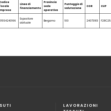
Codice
Provincia
Linea di
Punteggio di
fiscale
sede
COR
CUP
finanziamento
valutazione
impresa
operativa
Espositore
01554240166
Bergamo
100
24073913
F28C25
abituale
SUTI
LAVORAZIONI