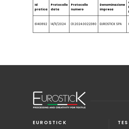
Id
Protocollo
Protocollo
Denominazione
pratica
data
numero
impresa
6140892
14/11/2024
O1.2024.0022380
EUROSTICK SPA
EUROSTICK
TES