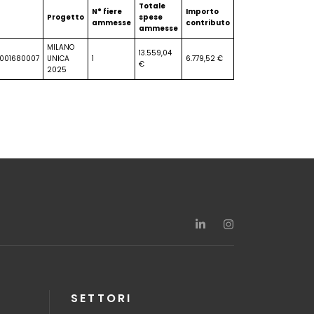
Totale
N° fiere
Importo
Progetto
spese
ammesse
contributo
ammesse
MILANO
13.559,04
001680007
UNICA
1
6.779,52 €
€
2025
SETTORI