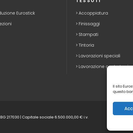
TESSUTI
duzione Eurostick
Accoppiatura
ezioni
Finissaggi
Stampati
Tintoria
Lavorazioni speciali
Lavorazione conto terzi
Il sito Eur
questo ban
Acc
 BG 217030 | Capitale sociale 6.500.000,00 € i.v.