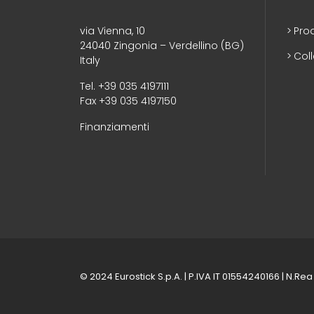
via Vienna, 10
Pro
24040 Zingonia – Verdellino (BG)
Coll
Italy
Tel. +39 035 4197111
Fax +39 035 4197150
Finanziamenti
© 2024 Eurostick S.p.A. | P.IVA IT 01554240166 | N.Rea