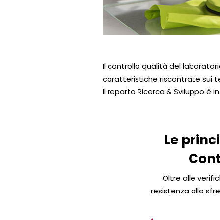
0
1
2
3
4
5
6
7
8
Il controllo qualità del laborator
caratteristiche riscontrate sui t
Il reparto Ricerca & Sviluppo è 
Le princ
Cont
Oltre alle verifi
resistenza allo sfr