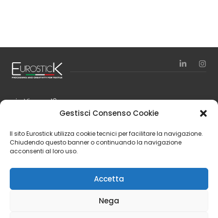
via Vienna, 10
24040 Zingonia – Verdellino (BG)
Gestisci Consenso Cookie
Italy
Il sito Eurostick utilizza cookie tecnici per facilitare la navigazione.
Tel. +39 035 4197111
Chiudendo questo banner o continuando la navigazione
Fax +39 035 4197150
acconsenti al loro uso.
Finanziamenti
Accetta
Nega
© 2024 Eurostick S.p.A. | P.IVA IT 01554240166 | N.Rea BG 217030
| Capitale sociale 6.500.000,00 € i.v.