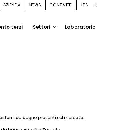
ITA
AZIENDA
NEWS
CONTATTI
nto terzi
Settori
Laboratorio
r costumi da bagno presenti sul mercato.
mi da bagno Amalfi e Tenerife.