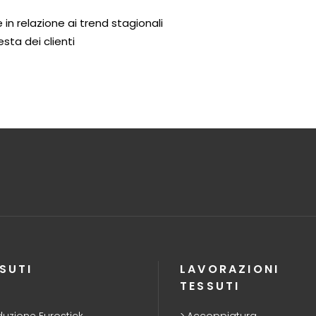
 in relazione ai trend stagionali
esta dei clienti
SUTI
LAVORAZIONI
TESSUTI
duzione Eurostick
Accoppiatura