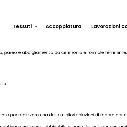
Tessuti
Accoppiatura
Lavorazioni co
a, pareo e abbigliamento da cerimonia e formale femminile.
esta
mente per realizzare una delle migliori soluzioni di fodera pe
in continua evoluzione, abbinabile ai nostri tessuti per costu